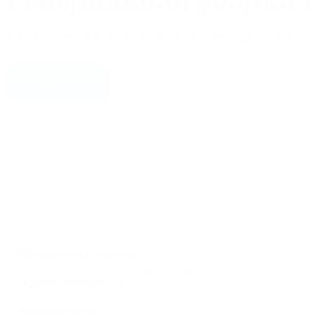
Закажите генеральную уборку квартиры площадью до 60 кв. м —
Подробнее
Заказать сайт
Интуитивная простота
Понятный интерфейс, доступный даже для начинающих пользователей
Адаптивный дизайн
Для мобильных устройств и широкоформатных мониторов
Быстрый старт