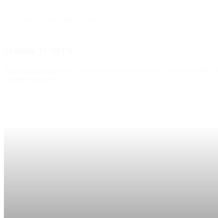
Сайт можно запустить практически сразу, без длительной разработки
Техническая поддержка
Обучение управлению сайтом, сопровождение сайта после запуска
Наши услуги
Мы знаем, как важно получать качественные услуги вовремя. 
главной целью!