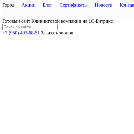
Город
Акции
Блог
Сертификаты
Новости
Конта
Готовый сайт Клининговой компании на 1С-Битрикс
+7 (950) 497-68-51
Заказать звонок
Акции
Услуги
Портфолио
Блог
Компания
О компании
Новости
Сотрудники
Вакансии
Партнёры
Сертификаты
Контакты